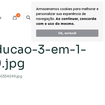
Armazenamos cookies para melhorar e
personalizar sua experiência de
0
Monte seu Kit
o
navegação.
Ao continuar, concorda
com o uso do mesmo.
Ok, entendi
ducao-3-em-1-
.jpg
0334049.jpg