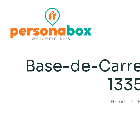
Base-de-Carr
133
Home