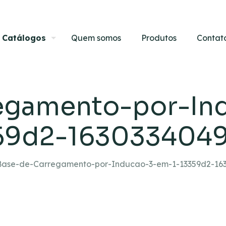
Catálogos
Quem somos
Produtos
Contat
egamento-por-In
59d2-1630334049
Base-de-Carregamento-por-Inducao-3-em-1-13359d2-163