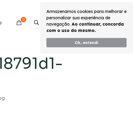
Armazenamos cookies para melhorar e
personalizar sua experiência de
0
Monte seu Kit
o
navegação.
Ao continuar, concorda
com o uso do mesmo.
Ok, entendi
18791d1-
pg