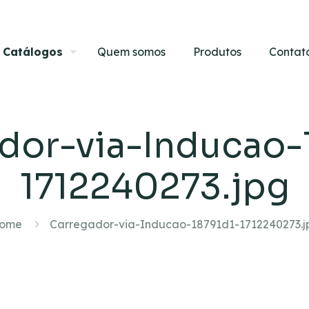
Catálogos
Quem somos
Produtos
Contat
dor-via-Inducao-
1712240273.jpg
ome
Carregador-via-Inducao-18791d1-1712240273.j