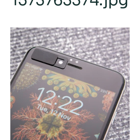
1573763374.jpg