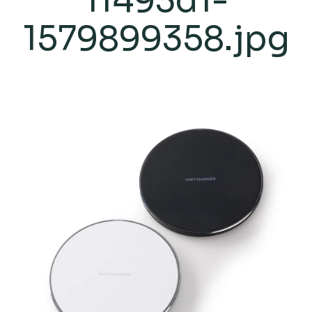
11493d1-
1579899358.jpg