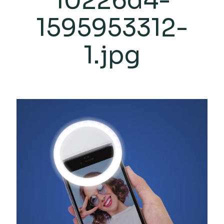
10226d4-
1595953312-
1.jpg