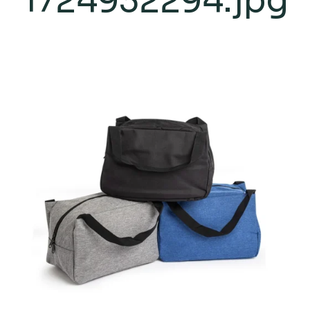
1724932294.jpg