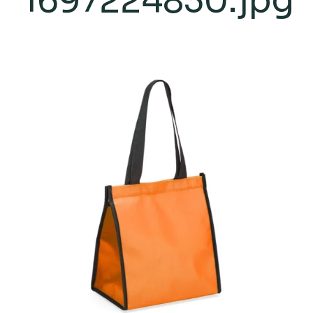
1697224830.jpg