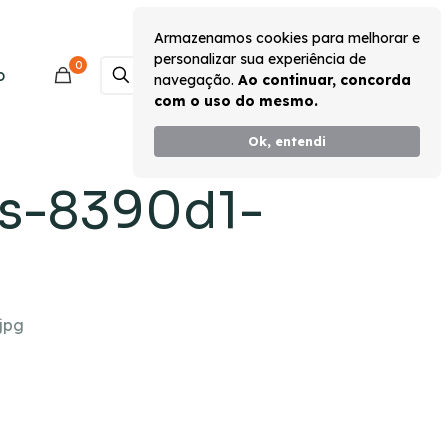
Armazenamos cookies para melhorar e
personalizar sua experiência de
0
Monte seu Kit
o
navegação.
Ao continuar, concorda
com o uso do mesmo.
Ok, entendi
os-8390d1-
jpg