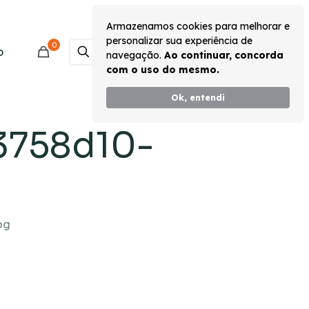
Armazenamos cookies para melhorar e
personalizar sua experiência de
0
Monte seu Kit
o
navegação.
Ao continuar, concorda
com o uso do mesmo.
Ok, entendi
13758d10-
pg