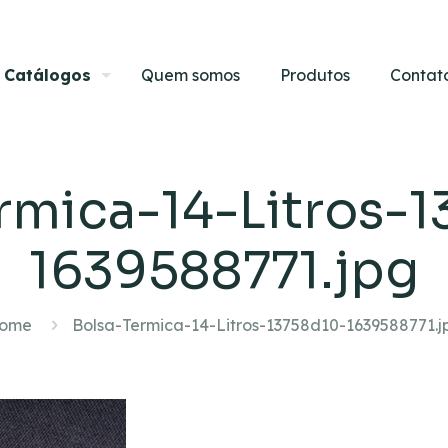
Catálogos
Quem somos
Produtos
Contat
rmica-14-Litros-
1639588771.jpg
ome
Bolsa-Termica-14-Litros-13758d10-1639588771.j