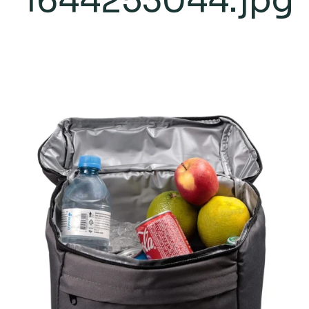
1644253044.jpg