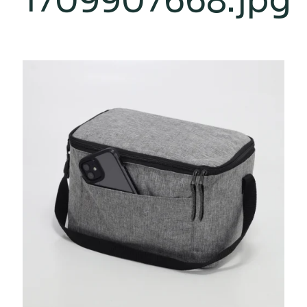
1709907668.jpg