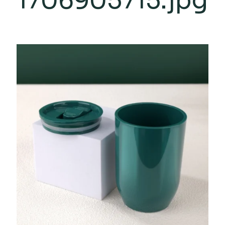
1706905715.jpg