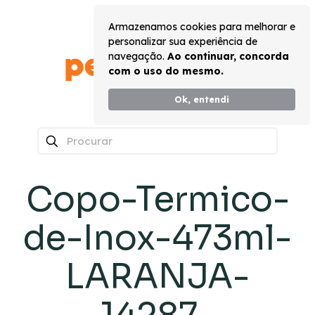
Armazenamos cookies para melhorar e
personalizar sua experiência de
navegação.
Ao continuar, concorda
com o uso do mesmo.
Ok, entendi
0
Copo-Termico-
de-Inox-473ml-
LARANJA-