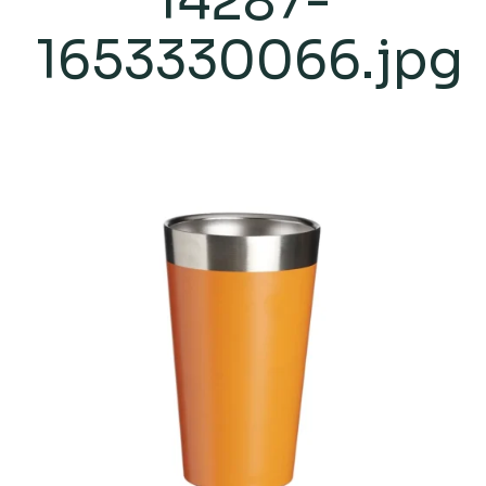
14287-
1653330066.jpg