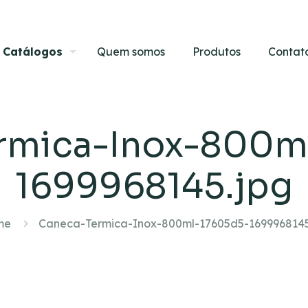
Catálogos
Quem somos
Produtos
Contat
rmica-Inox-800m
1699968145.jpg
me
Caneca-Termica-Inox-800ml-17605d5-1699968145