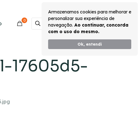
Armazenamos cookies para melhorar e
personalizar sua experiência de
0
Monte seu Kit
o
navegação.
Ao continuar, concorda
com o uso do mesmo.
Ok, entendi
l-17605d5-
.jpg