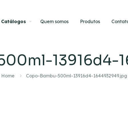
Catálogos
Quem somos
Produtos
Contat
00ml-13916d4-1
Home
Copo-Bambu-500ml-13916d4-1644932949.jpg