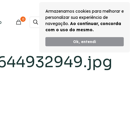
Armazenamos cookies para melhorar e
personalizar sua experiência de
0
Monte seu Kit
o
navegação.
Ao continuar, concorda
com o uso do mesmo.
Ok, entendi
644932949.jpg