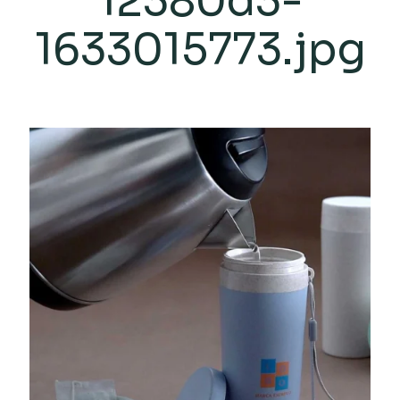
12380d3-
1633015773.jpg