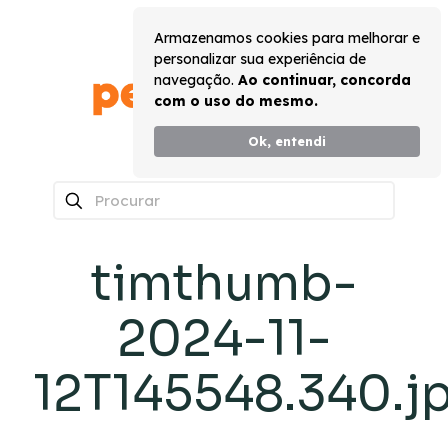
Armazenamos cookies para melhorar e
personalizar sua experiência de
navegação.
Ao continuar, concorda
com o uso do mesmo.
Ok, entendi
0
timthumb-
2024-11-
12T145548.340.j