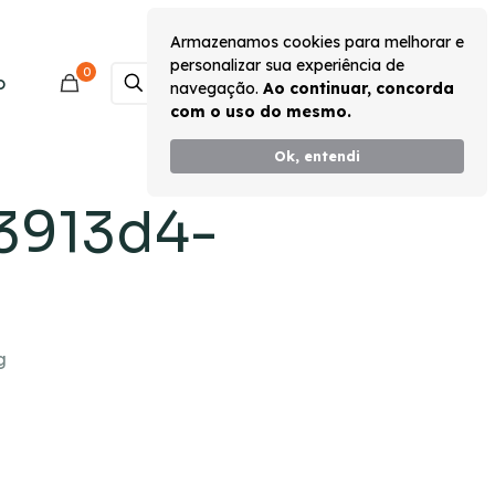
Armazenamos cookies para melhorar e
personalizar sua experiência de
0
Monte seu Kit
o
navegação.
Ao continuar, concorda
com o uso do mesmo.
Ok, entendi
3913d4-
g