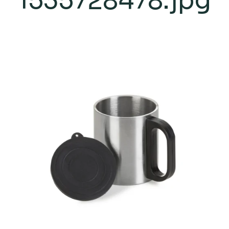
1535728478.jpg