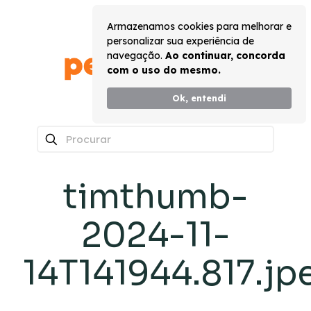
Armazenamos cookies para melhorar e
personalizar sua experiência de
navegação.
Ao continuar, concorda
com o uso do mesmo.
Ok, entendi
0
timthumb-
2024-11-
14T141944.817.jp