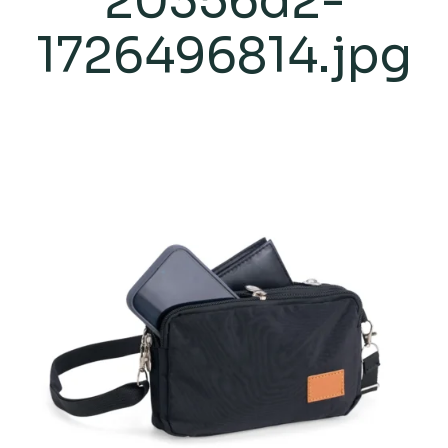
20356d2-
1726496814.jpg