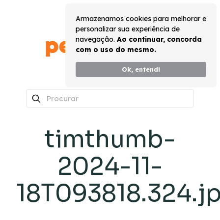
Armazenamos cookies para melhorar e
personalizar sua experiência de
navegação.
Ao continuar, concorda
com o uso do mesmo.
Ok, entendi
0
timthumb-
2024-11-
18T093818.324.j