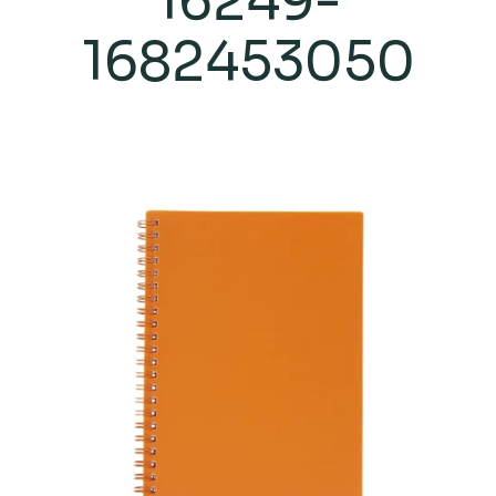
16249-
1682453050