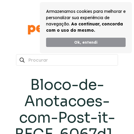
Armazenamos cookies para melhorar e
personalizar sua experiência de
navegação.
Ao continuar, concorda
com o uso do mesmo.
Ok, entendi
0
Bloco-de-
Anotacoes-
com-Post-it-