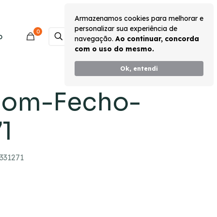
Armazenamos cookies para melhorar e
personalizar sua experiência de
0
Monte seu Kit
o
navegação.
Ao continuar, concorda
com o uso do mesmo.
Ok, entendi
com-Fecho-
1
331271