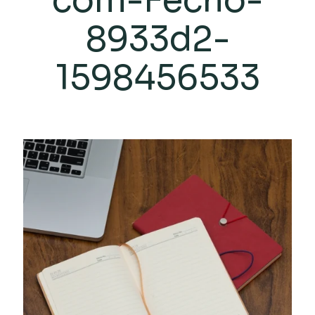
com-Fecho-
8933d2-
1598456533