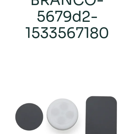
BRANCO-
5679d2-
1533567180