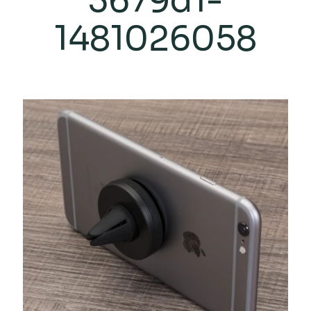
3679d1-
1481026058