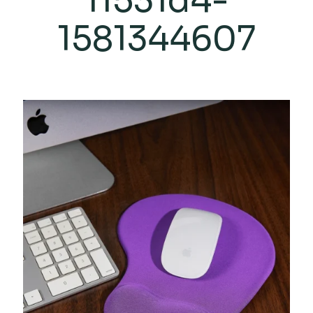
11531d4-
1581344607