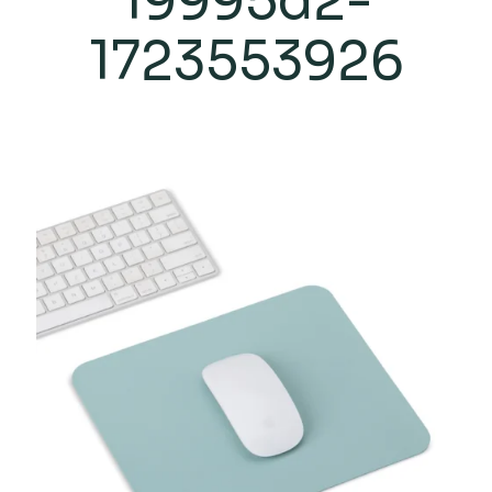
19995d2-
1723553926