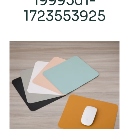
19995d1-
1723553925