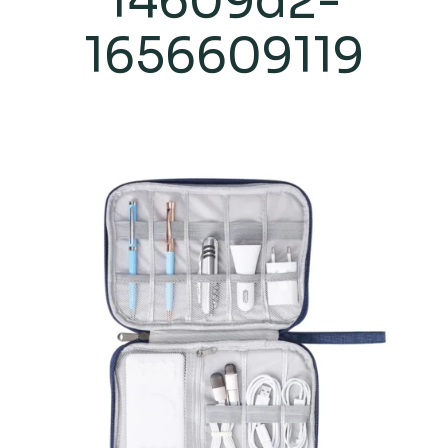
14609d2-
1656609119