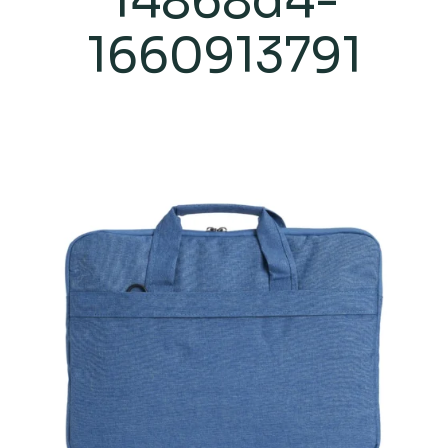
14868d4-
1660913791