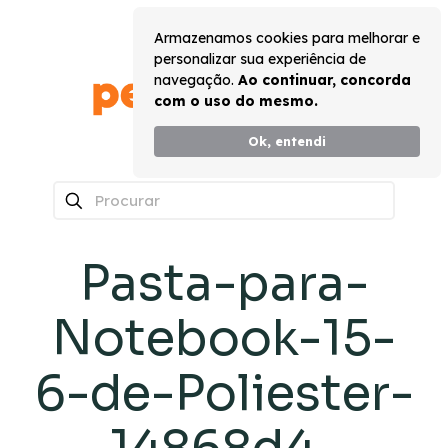
Armazenamos cookies para melhorar e
personalizar sua experiência de
navegação.
Ao continuar, concorda
com o uso do mesmo.
Ok, entendi
0
Pasta-para-
Notebook-15-
6-de-Poliester-