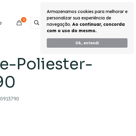
Armazenamos cookies para melhorar e
personalizar sua experiência de
0
Monte seu Kit
o
navegação.
Ao continuar, concorda
com o uso do mesmo.
Ok, entendi
-Poliester-
90
60913790