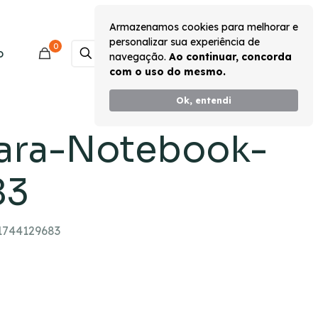
Armazenamos cookies para melhorar e
personalizar sua experiência de
0
Monte seu Kit
o
navegação.
Ao continuar, concorda
com o uso do mesmo.
Ok, entendi
Para-Notebook-
83
1744129683