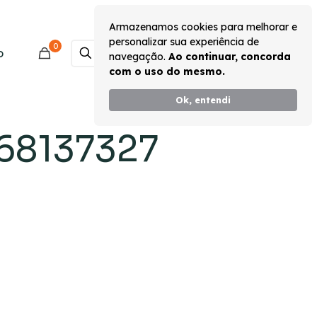
Armazenamos cookies para melhorar e
personalizar sua experiência de
0
Monte seu Kit
o
navegação.
Ao continuar, concorda
com o uso do mesmo.
Ok, entendi
68137327