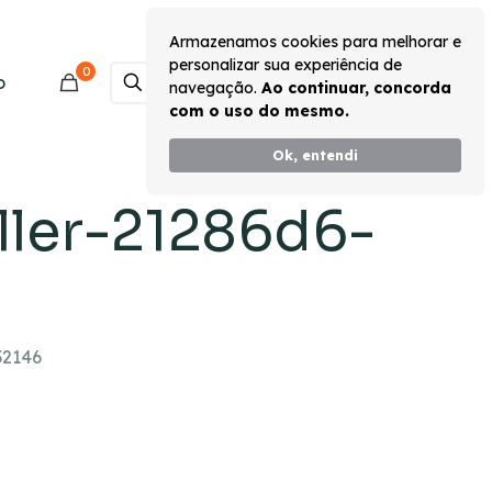
Armazenamos cookies para melhorar e
personalizar sua experiência de
0
Monte seu Kit
o
navegação.
Ao continuar, concorda
com o uso do mesmo.
Ok, entendi
ller-21286d6-
32146