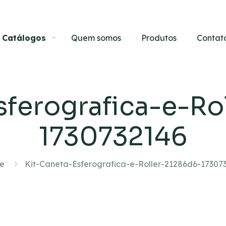
Catálogos
Quem somos
Produtos
Contat
sferografica-e-Ro
1730732146
e
Kit-Caneta-Esferografica-e-Roller-21286d6-17307