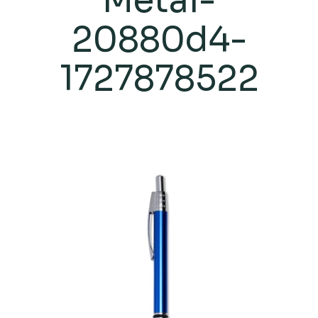
Metal-
20880d4-
1727878522