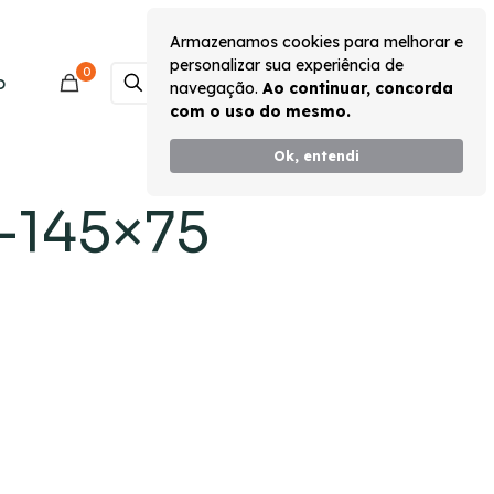
Armazenamos cookies para melhorar e
personalizar sua experiência de
0
Monte seu Kit
o
navegação.
Ao continuar, concorda
com o uso do mesmo.
Ok, entendi
-145×75