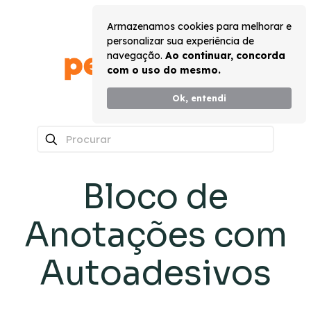
Armazenamos cookies para melhorar e
personalizar sua experiência de
navegação.
Ao continuar, concorda
com o uso do mesmo.
Ok, entendi
0
Bloco de
Anotações com
Autoadesivos