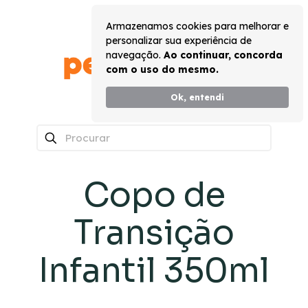
Armazenamos cookies para melhorar e
personalizar sua experiência de
navegação.
Ao continuar, concorda
com o uso do mesmo.
Ok, entendi
0
Copo de
Transição
Infantil 350ml