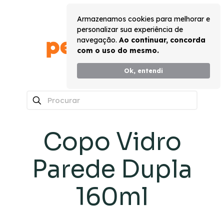
Armazenamos cookies para melhorar e
personalizar sua experiência de
navegação.
Ao continuar, concorda
com o uso do mesmo.
Ok, entendi
0
Copo Vidro
Parede Dupla
160ml