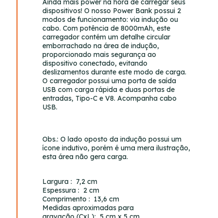
Ainda mais power na hora de carregar seus
dispositivos! O nosso Power Bank possui 2
modos de funcionamento: via indução ou
cabo. Com potência de 8000mAh, este
carregador contém um detalhe circular
emborrachado na área de indução,
proporcionado mais segurança ao
dispositivo conectado, evitando
deslizamentos durante este modo de carga.
O carregador possui uma porta de saída
USB com carga rápida e duas portas de
entradas, Tipo-C e V8. Acompanha cabo
USB.
Obs.: O lado oposto da indução possui um
ícone indutivo, porém é uma mera ilustração,
esta área não gera carga.
Largura
: 7,2 cm
Espessura
: 2 cm
Comprimento
: 13,6 cm
Medidas aproximadas para
gravação
(CxL): 5 cm x 5 cm