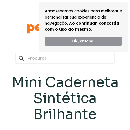
Armazenamos cookies para melhorar e
personalizar sua experiência de
navegação.
Ao continuar, concorda
com o uso do mesmo.
Ok, entendi
0
Mini Caderneta
Sintética
Brilhante