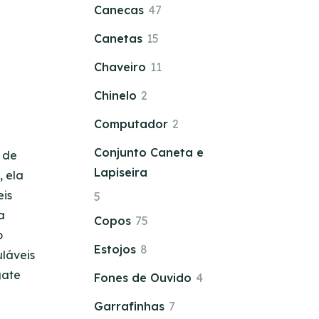
Canecas
47
Canetas
15
Chaveiro
11
Chinelo
2
Computador
2
Conjunto Caneta e
e de
Lapiseira
, ela
eis
5
a
Copos
75
o
Estojos
8
uláveis
gate
Fones de Ouvido
4
Garrafinhas
7