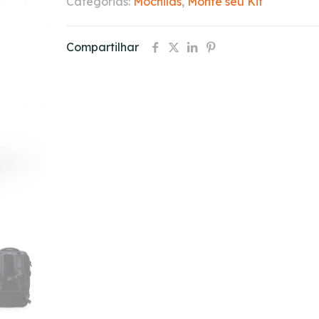
Categorias:
Mochilas
,
Monte seu Kit
Compartilhar